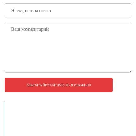
Позвоните нам
+7 (922) 398-87-29
Сервисный центр:
+7 (3452) 67-30-20
Магазин:
+7 (929) 265-70-70
Мобильный: