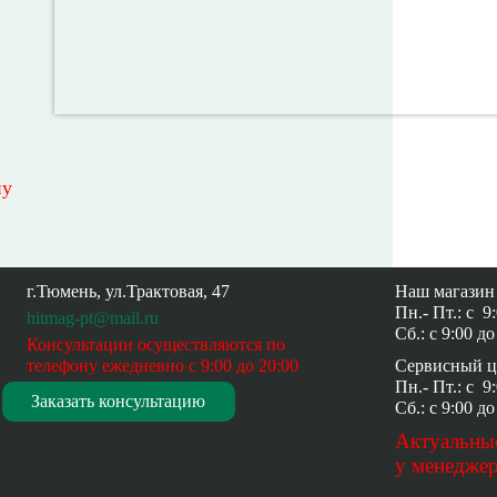
ну
г.Тюмень, ул.Трактовая, 47
Наш магазин 
Пн.- Пт.: с
9
hitmag-pt@mail.ru
Сб.: с
9:00 до
Консультации осуществляются по
телефону ежедневно
с 9:00 до 20:00
Сервисный це
Пн.- Пт.: с
9
Заказать консультацию
Сб.: с
9:00 до
Актуальны
у менеджер