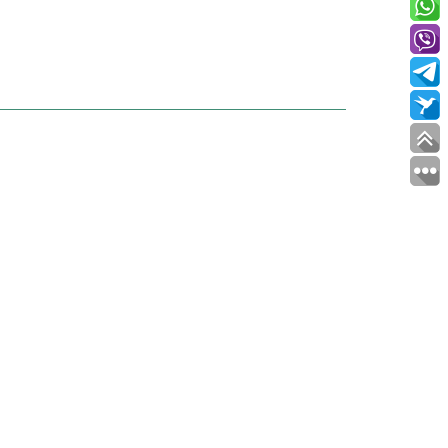
ТЬ ТОВАРА
ИЯ?
Позвоните нам
+7 (922) 398-87-29
Сервисный центр:
+7 (3452) 67-30-20
Магазин:
+7 (929) 265-70-70
Мобильный:
Или напишите нам
Мы всегда на связи!