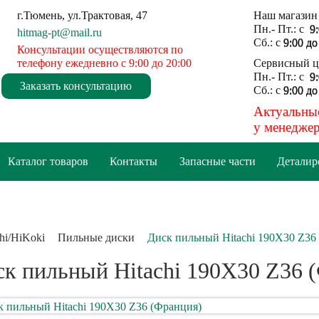
г.Тюмень, ул.Трактовая, 47
Наш магазин 
Пн.- Пт.: с
9
hitmag-pt@mail.ru
Сб.: с
9:00 до
Консультации осуществляются по
телефону ежедневно
с 9:00 до 20:00
Сервисный це
Пн.- Пт.: с
9
Заказать консультацию
Сб.: с
9:00 до
Актуальны
у менеджер
Каталог товаров
Контакты
Запасные части
Деталир
hi/HiKoki
Пильные диски
Диск пильный Hitachi 190X30 Z36
к пильный Hitachi 190X30 Z36 