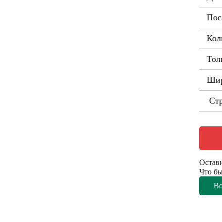
Пос
Кол
Тол
Шир
Стр
Остави
Что бы
В